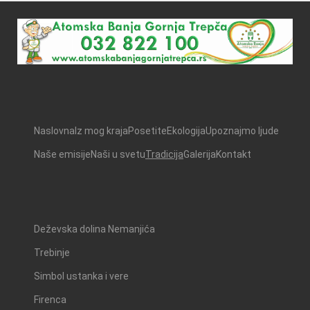
Naslovna
Iz mog kraja
Posetite
Ekologija
Upoznajmo ljude
Naše emisije
Naši u svetu
Tradicija
Galerija
Kontakt
Deževska dolina Nemanjića
Trebinje
Simbol ustanka i vere
Firenca