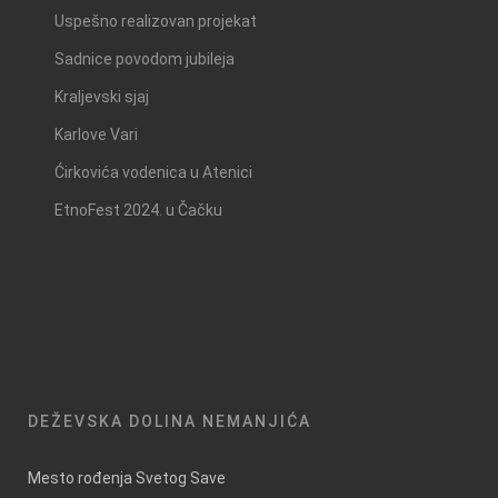
Uspešno realizovan projekat
Sadnice povodom jubileja
Kraljevski sjaj
Karlove Vari
Ćirkovića vodenica u Atenici
EtnoFest 2024. u Čačku
DEŽEVSKA DOLINA NEMANJIĆA
Mesto rođenja Svetog Save