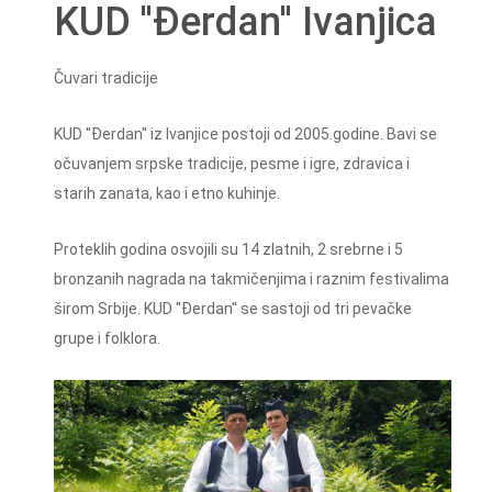
KUD ''Đerdan'' Ivanjica
Čuvari tradicije
KUD ''Đerdan'' iz Ivanjice postoji od 2005.godine. Bavi se
očuvanjem srpske tradicije, pesme i igre, zdravica i
starih zanata, kao i etno kuhinje.
Proteklih godina osvojili su 14 zlatnih, 2 srebrne i 5
bronzanih nagrada na takmičenjima i raznim festivalima
širom Srbije. KUD ''Đerdan'' se sastoji od tri pevačke
grupe i folklora.