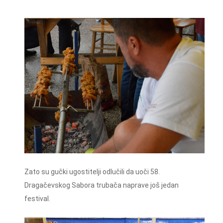
Zato su gučki ugostitelji odlučili da uoči 58.
Dragačevskog Sabora trubača naprave još jedan
festival.