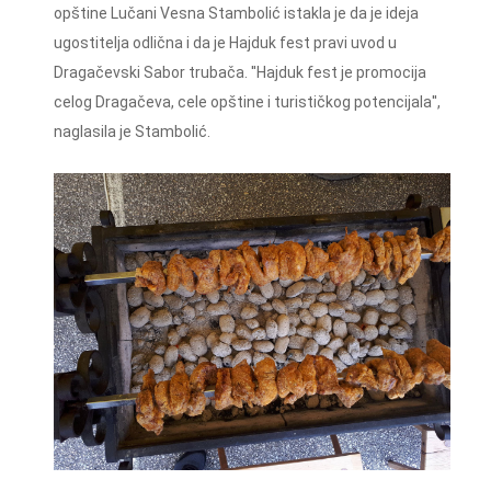
opštine Lučani Vesna Stambolić istakla je da je ideja
ugostitelja odlična i da je Hajduk fest pravi uvod u
Dragačevski Sabor trubača. ''Hajduk fest je promocija
celog Dragačeva, cele opštine i turističkog potencijala'',
naglasila je Stambolić.