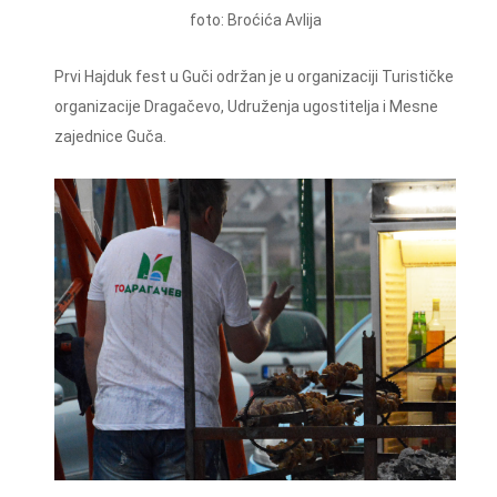
foto: Broćića Avlija
Prvi Hajduk fest u Guči održan je u organizaciji Turističke
organizacije Dragačevo, Udruženja ugostitelja i Mesne
zajednice Guča.