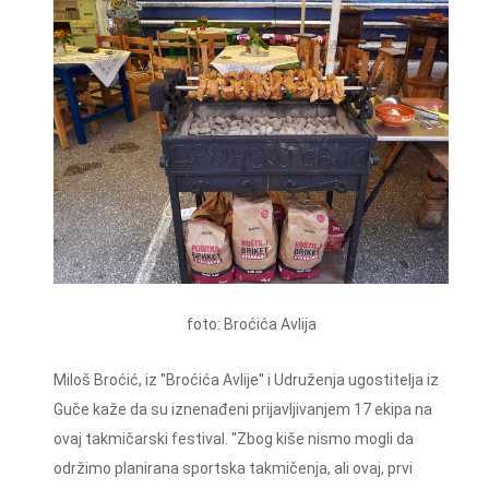
foto: Broćića Avlija
Miloš Broćić, iz ''Broćića Avlije'' i Udruženja ugostitelja iz
Guče kaže da su iznenađeni prijavljivanjem 17 ekipa na
ovaj takmičarski festival. ''Zbog kiše nismo mogli da
održimo planirana sportska takmičenja, ali ovaj, prvi