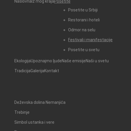
Naslovna
Iz mog kraja
Posetite
Posetite u Srbiji
Restorani i hoteli
Odmor na selu
Festivali i manifestacije
Posetite u svetu
Ekologija
Upoznajmo ljude
Naše emisije
Naši u svetu
Tradicija
Galerija
Kontakt
Deževska dolina Nemanjića
Trebinje
Simbol ustanka i vere