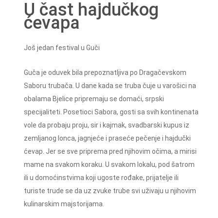
U čast hajdučkog
ćevapa
Još jedan festival u Guči
Guča je oduvek bila prepoznatljiva po Dragačevskom
Saboru trubača. U dane kada se truba čuje u varošici na
obalama Bjelice pripremaju se domaći, srpski
specijaliteti. Posetioci Sabora, gosti sa svih kontinenata
vole da probaju proju, sir i kajmak, svadbarski kupus iz
zemljanog lonca, jagnjeće i praseće pečenje i hajdučki
ćevap. Jer se sve priprema pred njihovim očima, a mirisi
mame na svakom koraku. U svakom lokalu, pod šatrom
ili u domoćinstvima koji ugoste rođake, prijatelje ili
turiste trude se da uz zvuke trube svi uživaju u njihovim
kulinarskim majstorijama.