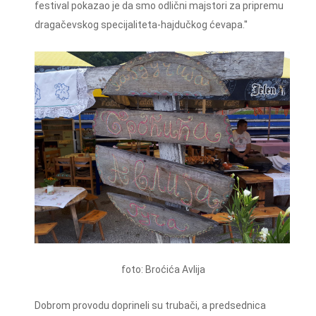
festival pokazao je da smo odlični majstori za pripremu
dragačevskog specijaliteta-hajdučkog ćevapa.''
foto: Broćića Avlija
Dobrom provodu doprineli su trubači, a predsednica