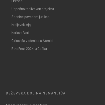
Firenca
Uspešno realizovan projekat
Sadnice povodom jubileja
Kraljevski sjaj
Karlove Vari
Ćirkovića vodenica u Atenici
EtnoFest 2024. u Čačku
DEŽEVSKA DOLINA NEMANJIĆA